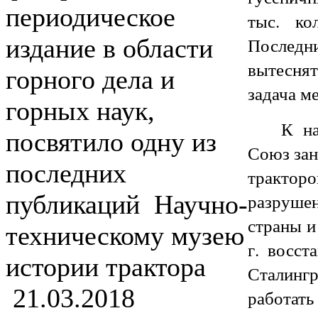
периодическое
тыс. ко
Послед
издание в области
вытеснят
горного дела и
задача м
горных наук,
К на
посвятило одну из
Союз зан
последних
тракторо
разрушен
публикаций Научно-
страны и
техническому музею
г. восст
истории трактора
Сталингр
21.03.2018
работат