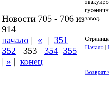
эвакуир
гусенич
Новости 705 - 706 из
завод.
914
Страница 
начало
|
«
|
351
Начало
|
352
353
354
355
|
»
|
конец
Возврат 