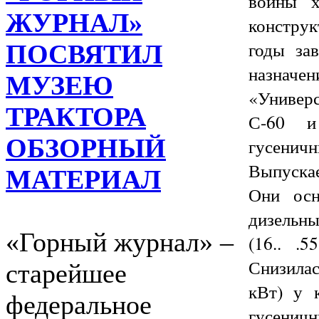
войны х
ЖУРНАЛ»
конструк
годы за
ПОСВЯТИЛ
назначе
МУЗЕЮ
«Универ
ТРАКТОРА
С-60 и
ОБЗОРНЫЙ
гусеничн
Выпуска
МАТЕРИАЛ
Они осн
дизельны
«Горный журнал» –
(16.. .5
Снизилас
старейшее
кВт) у к
федеральное
гусенич