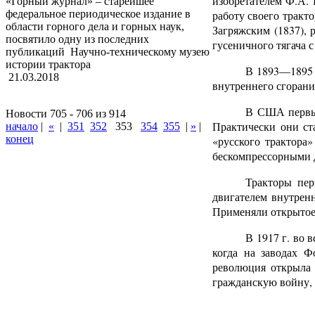
изобретателем Ф.А.
«Горный журнал» – старейшее
работу своего тракт
федеральное периодическое издание в
области горного дела и горных наук,
Загряжским (1837),
посвятило одну из последних
гусеничного тягача 
публикаций Научно-техническому музею
истории трактора
В 1893—1895 
21.03.2018
внутреннего сгорани
В США первые
Новости 705 - 706 из 914
Практически они ст
начало
|
«
|
351
352
353
354
355
|
»
|
конец
«русского трактора
бескомпрессорными ди
Тракторы пер
двигателем внутренне
Применяли открытое
В 1917 г. во 
когда на заводах Ф
революция открыла 
гражданскую войну, 