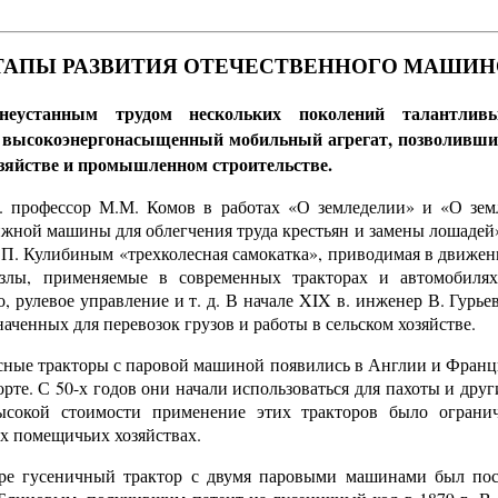
ТАПЫ РАЗВИТИЯ ОТЕЧЕСТВЕННОГО МАШИ
неустанным трудом нескольких поколений талантлив
й высокоэнергонасыщенный мобильный агрегат, позволивши
озяйстве и промышленном строительстве.
. профессор М.М. Комов в работах «О земледелии» и «О зе
жной машины для облегчения труда крестьян и замены лошадей»
П. Кулибиным «трехколесная самокатка», приводимая в движен
злы, применяемые в современных тракторах и автомобилях:
, рулевое управление и т. д. В начале XIX в. инженер В. Гурь
аченных для перевозок грузов и работы в сельском хозяйстве.
сные тракторы с паровой машиной появились в Англии и Франци
рте. С 50-х годов они начали использоваться для пахоты и друг
ысокой стоимости применение этих тракторов было ограни
х помещичьих хозяйствах.
е гусеничный трактор с двумя паровыми машинами был пост