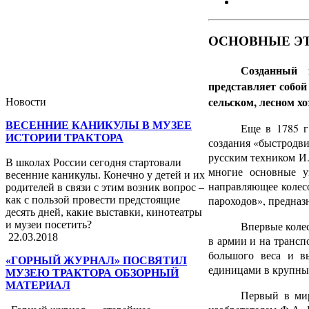
ОСНОВНЫЕ Э
Созданный 
представляет собо
сельском, лесном х
Новости
ВЕСЕННИЕ КАНИКУЛЫ В МУЗЕЕ
Еще в 1785 г
ИСТОРИИ ТРАКТОРА
создания «быстродви
русским техником И.
В школах России сегодня стартовали
многие основные у
весенние каникулы. Конечно у детей и их
направляющее колесо
родителей в связи с этим возник вопрос –
пароходов», предназн
как с пользой провести предстоящие
десять дней, какие выставки, кинотеатры
Впервые коле
и музеи посетить?
22.03.2018
в армии и на транспо
большого веса и в
«ГОРНЫЙ ЖУРНАЛ» ПОСВЯТИЛ
единицами в крупны
МУЗЕЮ ТРАКТОРА ОБЗОРНЫЙ
МАТЕРИАЛ
Первый в мир