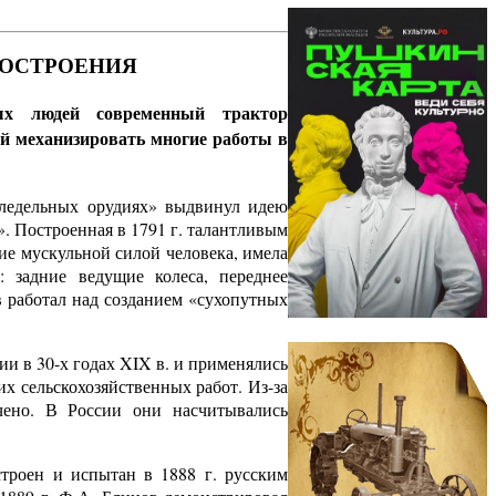
НОСТРОЕНИЯ
ых людей современный трактор
й механизировать многие работы в
мледельных орудиях» выдвинул идею
. Построенная в 1791 г. талантливым
ие мускульной силой человека, имела
 задние ведущие колеса, переднее
ев работал над созданием «сухопутных
и в 30-х годах XIX в. и применялись
их сельскохозяйственных работ. Из-за
чено. В России они насчитывались
роен и испытан в 1888 г. русским