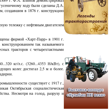
1889 г. Ф.А. Блинов демонстрировал
 гусеничному ходу были сделаны Д.А.
м, создавшим в 1876 г. конструкцию
есную тележку с нефтяным двигателем
щены фирмой «Харт-Парр» в 1901 г.
 конструированием так называемого
лесных тракторов с четырехтактными
320 кг/л.с. (3260...4353 Н/кВт), с
едущих колес достигал 2,5 м и более.
адирни.
промышленности существует с 1917 г.,
икая Октябрьская социалистическая
ства. Несмотря на голод, разруху и