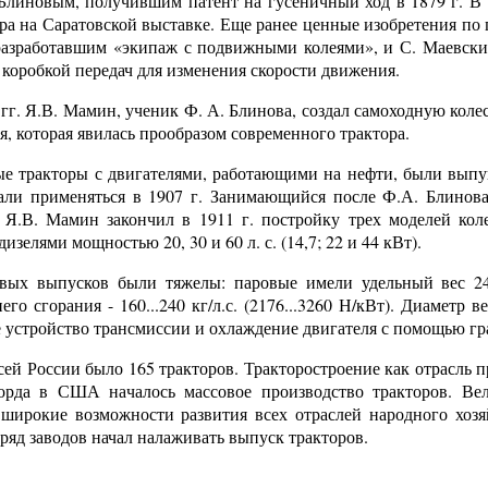
 Блиновым, получившим патент на гусеничный ход в 1879 г. В 
ора на Саратовской выставке. Еще ранее ценные изобретения по
 разработавшим «экипаж с подвижными колеями», и С. Маевски
с коробкой передач для изменения скорости движения.
гг. Я.В. Мамин, ученик Ф. А. Блинова, создал самоходную кол
я, которая явилась прообразом современного трактора.
 тракторы с двигателями, работающими на нефти, были выпу
али применяться в 1907 г. Занимающийся после Ф.А. Блинова
» Я.В. Мамин закончил в 1911 г. постройку трех моделей ко
зелями мощностью 20, 30 и 60 л. с. (14,7; 22 и 44 кВт).
вых выпусков были тяжелы: паровые имели удельный вес 240...
го сгорания - 160...240 кг/л.с. (2176...3260 Н/кВт). Диаметр в
 устройство трансмиссии и охлаждение двигателя с помощью гр
всей России было 165 тракторов. Тракторостроение как отрасль 
орда в США началось массовое производство тракторов. Вел
широкие возможности развития всех отраслей народного хозяй
ряд заводов начал налаживать выпуск тракторов.