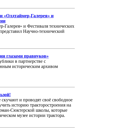
и «Олдтаймер-Галерея» и
сии
р-Галерея» и Фестиваля технических
 представил Научно-технический
ин глазами правнуков»
блики в партнерстве с
енным историческим архивом
ьзой!
скучают и проводят своё свободное
зучить историю тракторостроения на
рман-Сюктерской школы, которые
ическом музее истории трактора.