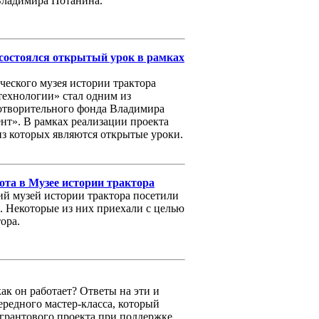
Владимира Потанина.
 состоялся открытый урок в рамках
еского музея истории трактора
технологии» стал одним из
готворительного фонда Владимира
т». В рамках реализации проекта
з которых являются открытые уроки.
та в Музее истории трактора
ий музей истории трактора посетили
. Некоторые из них приехали с целью
ора.
как он работает? Ответы на эти и
ередного мастер-класса, который
 грантового проекта при поддержке