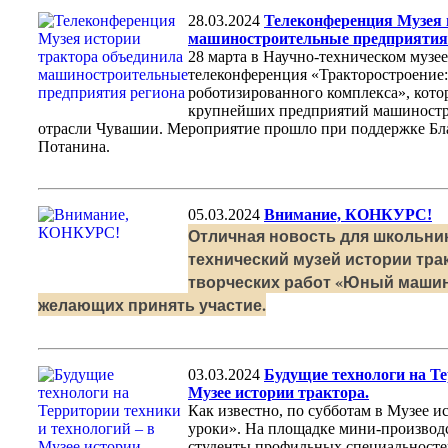
28.03.2024
Телеконференция Музея 
машиностроительные предприятия
28 марта в Научно-техническом музее
телеконференция «Тракторостроение:
роботизированного комплекса», кото
крупнейших предприятий машиностр
отрасли Чувашии. Мероприятие прошло при поддержке Бл
Потанина.
05.03.2024
Внимание, КОНКУРС!
Отличная новость для школьник
технический музей истории тра
творческих работ «Юный машин
желающих принять участие.
03.03.2024
Будущие технологи на Те
Музее истории трактора.
Как известно, по субботам в Музее 
уроки». На площадке мини-производ
студенты профильных специальносте