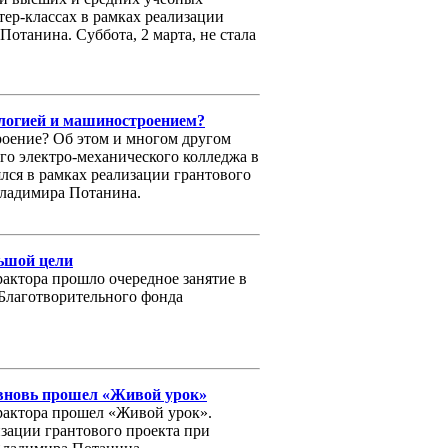
тер-классах в рамках реализации
отанина. Суббота, 2 марта, не стала
логией и машиностроением?
роение? Об этом и многом другом
го электро-механического колледжа в
лся в рамках реализации грантового
Владимира Потанина.
ьшой цели
актора прошло очередное занятие в
 Благотворительного фонда
 вновь прошел «Живой урок»
рактора прошел «Живой урок».
изации грантового проекта при