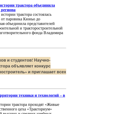
истории трактора объединила
 региона
 истории трактора состоялась
 от паровика Кюньо до
рая объединила представителей
оительной и тракторостроительной
аготворительного фонда Владимира
ов и студентов! Научно-
ктора объявляет конкурс
остроитель» и приглашает всех
рритории техники и технологий – в
истории трактора проходят «Живые
ственного цеха «Тракториум»
й высших и средних учебных