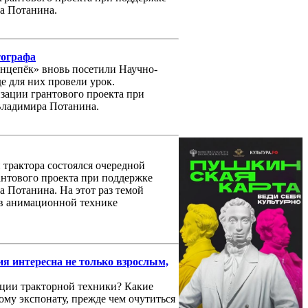
а Потанина.
тографа
цепёк» вновь посетили Научно-
е для них провели урок.
изации грантового проекта при
Владимира Потанина.
 трактора состоялся очередной
антового проекта при поддержке
 Потанина. На этот раз темой
 в анимационной технике
я интересна не только взрослым,
ации тракторной техники? Какие
ому экспонату, прежде чем очутиться