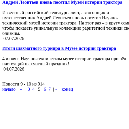
Андрей Леонтьев вновь посетил Музей истории трактора
Известный российский тележурналист, автогонщик и
путешественник Андрей Леонтьев вновь посетил Научно-
технический музей истории трактора. На этот раз – в кругу сем
чтобы показать уникальную коллекцию раритетной техники с
близким.
07.07.2026
Итоги шахматного турнира в Музее истории трактора
4 июля в Научно-техническом музее истории трактора прошёл
настоящий шахматный праздник!
04.07.2026
Новости 9 - 10 из 914
начало
|
«
|
3
4
5
6
7
|
»
|
конец