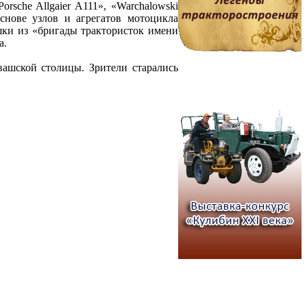
rsche Allgaier A111», «Warchalowski
снове узлов и агрегатов мотоцикла
шки из «бригады трактористок имени
а.
ашской столицы. Зрители старались