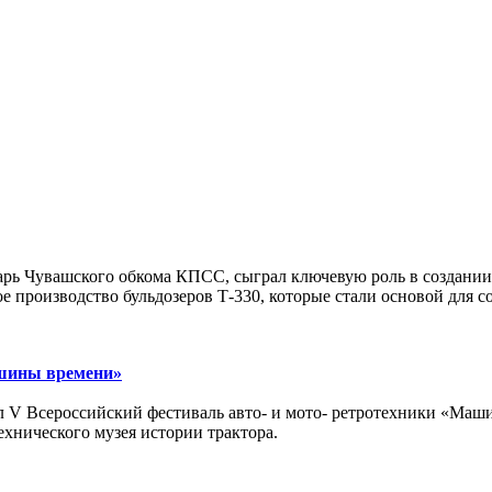
арь Чувашского обкома КПСС, сыграл ключевую роль в создании
ое производство бульдозеров Т-330, которые стали основой для 
ашины времени»
л V Всероссийский фестиваль авто- и мото- ретротехники «Маш
нического музея истории трактора.