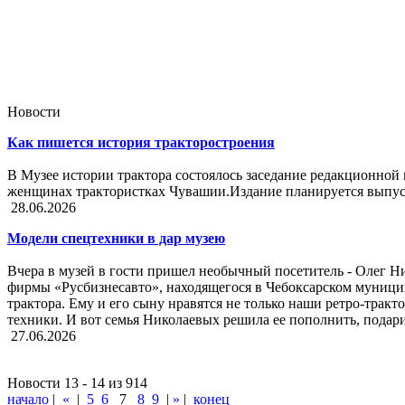
Новости
Как пишется история тракторостроения
В Музее истории трактора состоялось заседание редакционной
женщинах трактористках Чувашии.Издание планируется выпуст
28.06.2026
Модели спецтехники в дар музею
Вчера в музей в гости пришел необычный посетитель - Олег Н
фирмы «Русбизнесавто», находящегося в Чебоксарском муници
трактора. Ему и его сыну нравятся не только наши ретро-трак
техники. И вот семья Николаевых решила ее пополнить, пода
27.06.2026
Новости 13 - 14 из 914
начало
|
«
|
5
6
7
8
9
|
»
|
конец