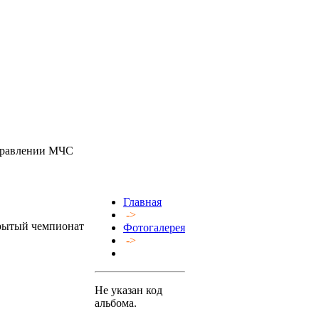
Управлении МЧС
Главная
->
крытый чемпионат
Фотогалерея
->
Не указан код
альбома.