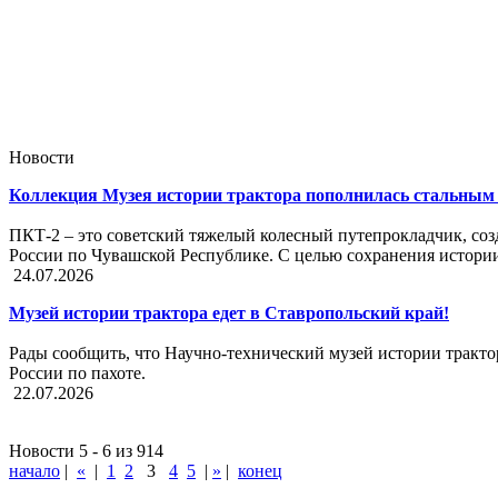
Новости
Коллекция Музея истории трактора пополнилась стальным 
ПКТ-2 – это советский тяжелый колесный путепрокладчик, со
России по Чувашской Республике. С целью сохранения истории
24.07.2026
Музей истории трактора едет в Ставропольский край!
Рады сообщить, что Научно-технический музей истории тракт
России по пахоте.
22.07.2026
Новости 5 - 6 из 914
начало
|
«
|
1
2
3
4
5
|
»
|
конец