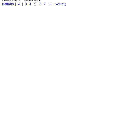
начало
|
«
|
3
4
5
6
7
|
»
|
конец