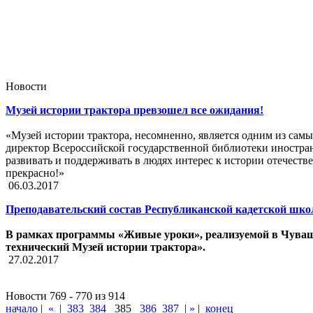
Новости
Музей истории трактора превзошел все ожидания!
«Музей истории трактора, несомненно, является одним из сам
директор Всероссийской государственной библиотеки иностр
развивать и поддерживать в людях интерес к истории отечеств
прекрасно!»
06.03.2017
Преподавательский состав Республиканской кадетской шко
В рамках программы «Живые уроки», реализуемой в Чуваш
технический Музей истории трактора».
27.02.2017
Новости 769 - 770 из 914
начало
|
«
|
383
384
385
386
387
|
»
|
конец