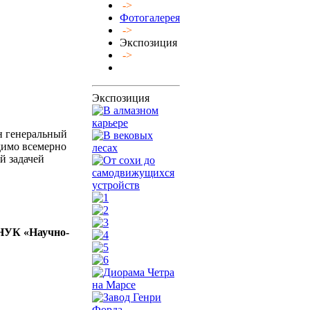
->
Фотогалерея
->
Экспозиция
->
Экспозиция
н генеральный
димо всемерно
й задачей
 НУК «Научно-