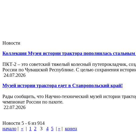
Новости
Коллекция Музея истории трактора пополнилась стальным 
ПКТ-2 – это советский тяжелый колесный путепрокладчик, со
России по Чувашской Республике. С целью сохранения истории
24.07.2026
Музей истории трактора едет в Ставропольский край!
Рады сообщить, что Научно-технический музей истории тракт
чемпионат России по пахоте.
22.07.2026
Новости 5 - 6 из 914
начало
|
«
|
1
2
3
4
5
|
»
|
конец