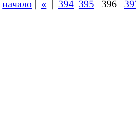
начало
|
«
|
394
395
396
39