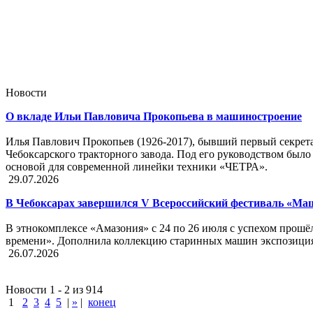
Новости
О вкладе Ильи Павловича Прокопьева в машиностроение
Илья Павлович Прокопьев (1926-2017), бывший первый секрет
Чебоксарского тракторного завода. Под его руководством было 
основой для современной линейки техники «ЧЕТРА».
29.07.2026
В Чебоксарах завершился V Всероссийский фестиваль «М
В этнокомплексе «Амазония» с 24 по 26 июля с успехом прош
времени». Дополнила коллекцию старинных машин экспозиция 
26.07.2026
Новости 1 - 2 из 914
1
2
3
4
5
|
»
|
конец