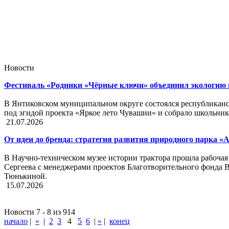
Новости
Фестиваль «Родники «Чёрные ключи» объединил экологию 
В Янтиковском муниципальном округе состоялся республикан
под эгидой проекта «Яркое лето Чувашии» и собрало школьнико
21.07.2026
От идеи до бренда: стратегия развития природного парка «
В Научно-техническом музее истории трактора прошла рабочая 
Сергеева с менеджерами проектов Благотворительного фонда
Тюнькиной.
15.07.2026
Новости 7 - 8 из 914
начало
|
«
|
2
3
4
5
6
|
»
|
конец