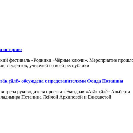
и историю
ский фестиваль «Родники «Чёрные ключи». Мероприятие прошл
в, студентов, учителей со всей республики.
Атӑк ҫӑлӗ» обсуждена с представителями Фонда Потанина
встреча руководителя проекта «Экоздрав «Атӑк ҫӑлӗ» Альберта
 Владимира Потанина Лейлой Архиповой и Елизаветой