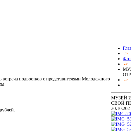
Гла
->
Фот
->
МУ
ОТ
сь встреча подростков с представителями Молодежного
->
ты.
МУЗЕЙ 
СВОЙ П
30.10.202
 рублей.