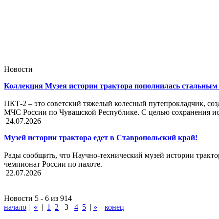
Новости
Коллекция Музея истории трактора пополнилась стальным 
ПКТ-2 – это советский тяжелый колесный путепрокладчик, соз
МЧС России по Чувашской Республике. С целью сохранения ис
24.07.2026
Музей истории трактора едет в Ставропольский край!
Рады сообщить, что Научно-технический музей истории тракт
чемпионат России по пахоте.
22.07.2026
Новости 5 - 6 из 914
начало
|
«
|
1
2
3
4
5
|
»
|
конец