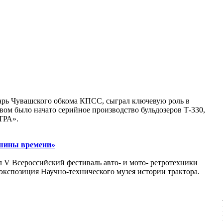
арь Чувашского обкома КПСС, сыграл ключевую роль в
твом было начато серийное производство бульдозеров Т-330,
ТРА».
ашины времени»
л V Всероссийский фестиваль авто- и мото- ретротехники
спозиция Научно-технического музея истории трактора.