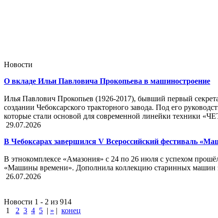
Новости
О вкладе Ильи Павловича Прокопьева в машиностроение
Илья Павлович Прокопьев (1926-2017), бывший первый секрет
создании Чебоксарского тракторного завода. Под его руководс
которые стали основой для современной линейки техники «ЧЕ
29.07.2026
В Чебоксарах завершился V Всероссийский фестиваль «М
В этнокомплексе «Амазония» с 24 по 26 июля с успехом прошё
«Машины времени». Дополнила коллекцию старинных машин эк
26.07.2026
Новости 1 - 2 из 914
1
2
3
4
5
|
»
|
конец