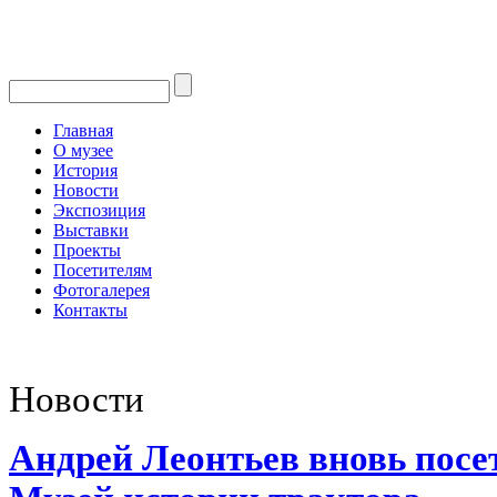
Главная
О музее
История
Новости
Экспозиция
Выставки
Проекты
Посетителям
Фотогалерея
Контакты
Новости
Андрей Леонтьев вновь посе