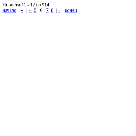
Новости 11 - 12 из 914
начало
|
«
|
4
5
6
7
8
|
»
|
конец