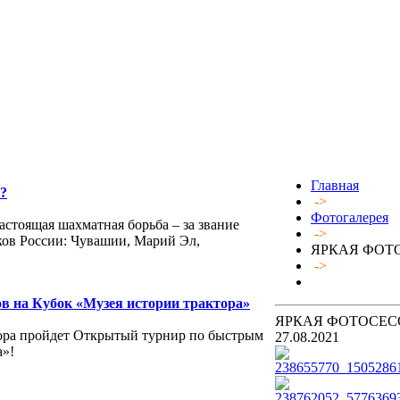
Главная
?
->
Фотогалерея
астоящая шахматная борьба – за звание
->
ков России: Чувашии, Марий Эл,
ЯРКАЯ ФОТО
->
 на Кубок «Музея истории трактора»
ЯРКАЯ ФОТОСЕСС
тора пройдет Открытый турнир по быстрым
27.08.2021
а»!