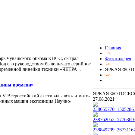
Главная
->
арь Чувашского обкома КПСС, сыграл
Фотогалерея
Под его руководством было начато серийное
->
современной линейки техники «ЧЕТРА».
ЯРКАЯ ФОТО
->
ашины времени»
ЯРКАЯ ФОТОСЕСС
 V Всероссийский фестиваль авто- и мото-
27.08.2021
инных машин экспозиция Научно-