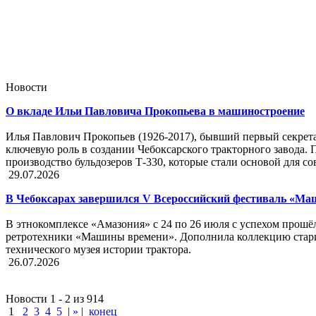
Новости
О вкладе Ильи Павловича Прокопьева в машиностроение
Илья Павлович Прокопьев (1926-2017), бывший первый секрет
ключевую роль в создании Чебоксарского тракторного завода. 
производство бульдозеров Т-330, которые стали основой для 
29.07.2026
В Чебоксарах завершился V Всероссийский фестиваль «М
В этнокомплексе «Амазония» с 24 по 26 июля с успехом прошёл
ретротехники «Машины времени». Дополнила коллекцию стар
технического музея истории трактора.
26.07.2026
Новости 1 - 2 из 914
1
2
3
4
5
|
»
|
конец