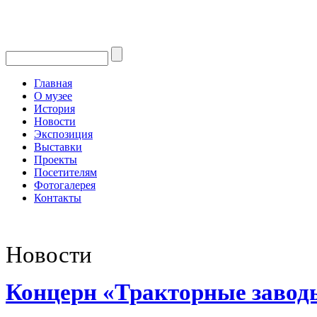
Главная
О музее
История
Новости
Экспозиция
Выставки
Проекты
Посетителям
Фотогалерея
Контакты
Новости
Концерн «Тракторные завод