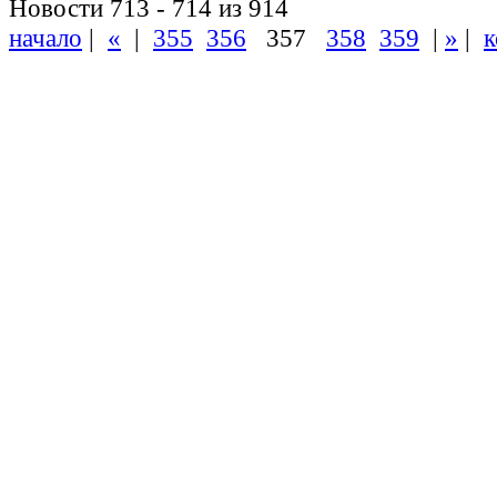
Новости 713 - 714 из 914
начало
|
«
|
355
356
357
358
359
|
»
|
к