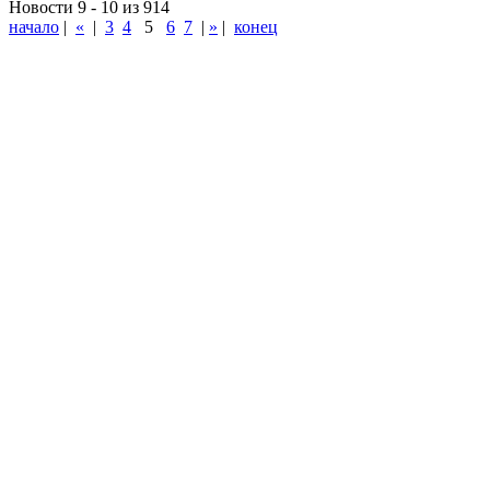
Новости 9 - 10 из 914
начало
|
«
|
3
4
5
6
7
|
»
|
конец