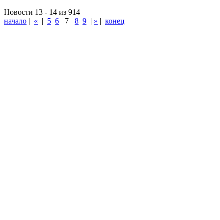
Новости 13 - 14 из 914
начало
|
«
|
5
6
7
8
9
|
»
|
конец