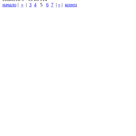
начало
|
«
|
3
4
5
6
7
|
»
|
конец