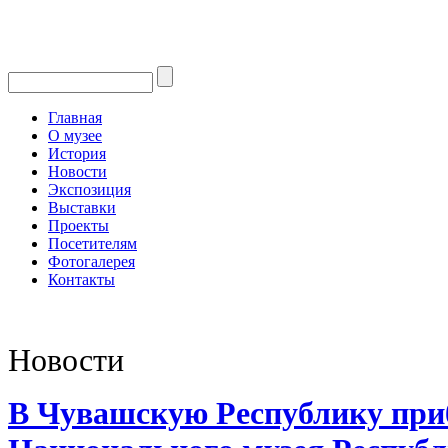
Главная
О музее
История
Новости
Экспозиция
Выставки
Проекты
Посетителям
Фотогалерея
Контакты
Новости
В Чувашскую Республику при