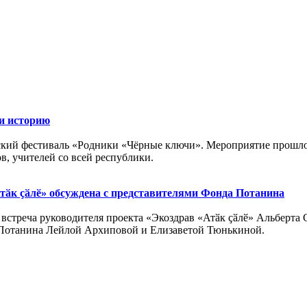
и историю
ский фестиваль «Родники «Чёрные ключи». Мероприятие прошло
в, учителей со всей республики.
Атӑк ҫӑлӗ» обсуждена с представителями Фонда Потанина
встреча руководителя проекта «Экоздрав «Атӑк ҫӑлӗ» Альберта 
 Потанина Лейлой Архиповой и Елизаветой Тюнькиной.