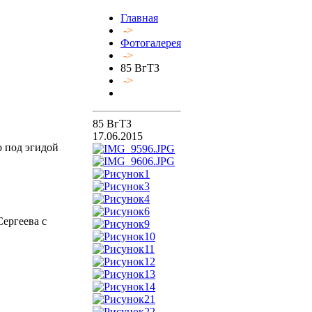
Главная
->
Фотогалерея
->
85 ВгТЗ
->
85 ВгТЗ
17.06.2015
 под эгидой
Сергеева с