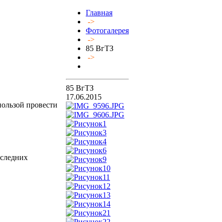
Главная
->
Фотогалерея
->
85 ВгТЗ
->
85 ВгТЗ
17.06.2015
пользой провести
оследних