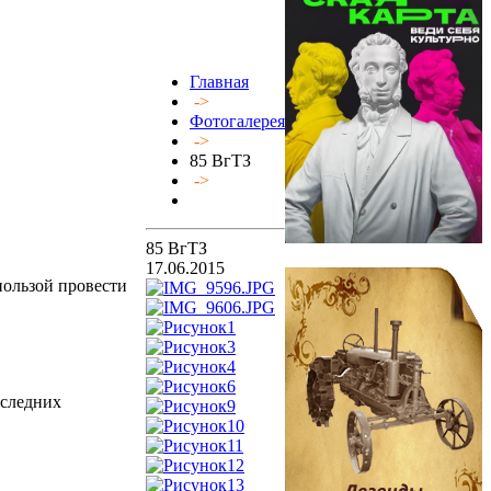
Главная
->
Фотогалерея
->
85 ВгТЗ
->
85 ВгТЗ
17.06.2015
пользой провести
оследних