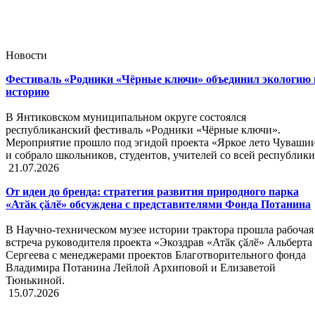
Новости
Фестиваль «Родники «Чёрные ключи» объединил экологию 
историю
В Янтиковском муниципальном округе состоялся
республиканский фестиваль «Родники «Чёрные ключи».
Мероприятие прошло под эгидой проекта «Яркое лето Чуваши
и собрало школьников, студентов, учителей со всей республики
21.07.2026
От идеи до бренда: стратегия развития природного парка
«Атӑк ҫӑлӗ» обсуждена с представителями Фонда Потанина
В Научно-техническом музее истории трактора прошла рабочая
встреча руководителя проекта «Экоздрав «Атӑк ҫӑлӗ» Альберта
Сергеева с менеджерами проектов Благотворительного фонда
Владимира Потанина Лейлой Архиповой и Елизаветой
Тюнькиной.
15.07.2026