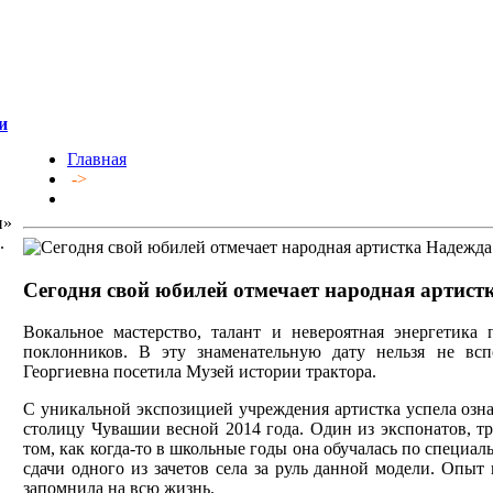
и
Главная
->
и»
.
Сегодня свой юбилей отмечает народная артист
Вокальное мастерство, талант и невероятная энергетик
поклонников. В эту знаменательную дату нельзя не всп
Георгиевна посетила Музей истории трактора.
С уникальной экспозицией учреждения артистка успела озна
столицу Чувашии весной 2014 года. Один из экспонатов, т
том, как когда-то в школьные годы она обучалась по специа
сдачи одного из зачетов села за руль данной модели. Опы
запомнила на всю жизнь.