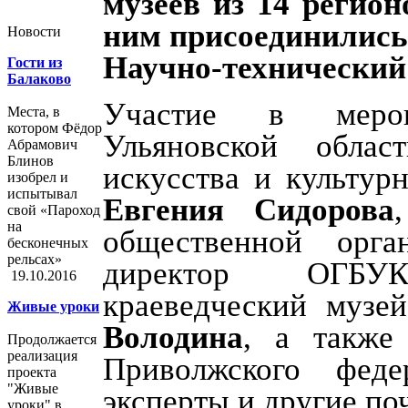
музеев из 14 регион
ним присоединились
Новости
Научно-технический 
Гости из
Балаково
Участие в мероп
Места, в
котором Фёдор
Ульяновской обла
Абрамович
Блинов
искусства и культур
изобрел и
испытывал
Евгения Сидорова
свой «Пароход
на
общественной орг
бесконечных
рельсах»
директор ОГБУК
19.10.2016
краеведческий музе
Живые уроки
Володина
, а также
Продолжается
реализация
Приволжского феде
проекта
"Живые
эксперты и другие по
уроки" в