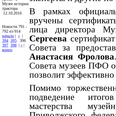
Музее истории
трактора
В рамках официал
12.10.2016
вручены сертифика
Новости 791 -
лица директора Му
792 из 914
Сергеева
сертификат
начало
|
«
|
394
395
396
Совета за предоста
397
398
|
»
|
конец
Анастасия Фролова
Совета музеев ПФО о
позволит эффективно 
Помимо торжественн
подведение итого
мастерства музе
Приволжского федер