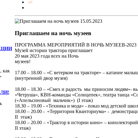
->
15.05.2023
Приглашаем на ночь музеев
ПРОГРАММА МЕРОПРИЯТИЙ В НОЧЬ МУЗЕЕВ-2023
КЦИИ
Музей истории трактора приглашает
20 мая 2023 года всех на Ночь
музее
, как
17.00 – 18.00 – «С ветерком на тракторе» – катание мал
»
(внутренний двор музея)
18.00 – 18.30 – «Смех и радость мы приносим людям»- 
ЛИ!
«Четруша», КВН-команды «Солнцепек», театра танца «С
(«Апельсиновый мальчик») (I этаж)
ь
18.30 – 19.00 - «Техника и мода» - показ мод детской шк
18.00 – 20.00 - «Территория Кванториума» - демонстрац
II этаж)
18.00 – 20.00 – «Трактор в истории кино» – кинолектори
II этаж)