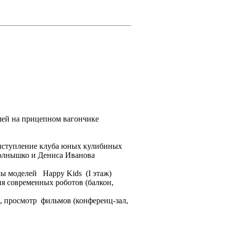
в!
ышей на прицепном вагончике
выступление клуба юных кулибиных
олнышко и Дениса Иванова
олы моделей Happy Kids (I этаж)
ия современных роботов (балкон,
й, просмотр фильмов (конференц-зал,