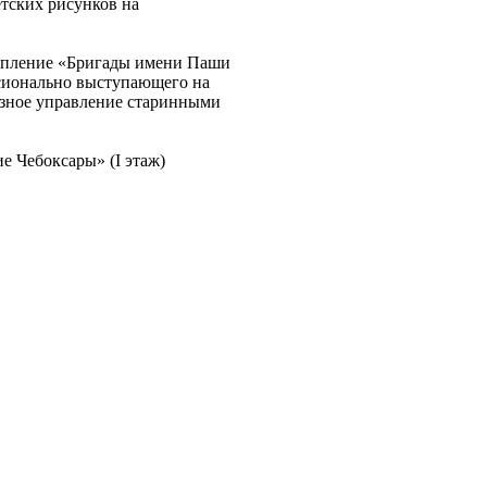
етских рисунков на
ступление «Бригады имени Паши
ссионально выступающего на
зное управление старинными
е Чебоксары» (I этаж)