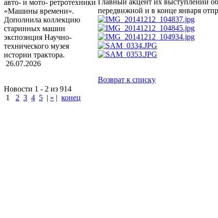
Главный акцент их выступлений об
авто- и мото- ретротехники
передвижной и в конце января отп
«Машины времени».
Дополнила коллекцию
старинных машин
экспозиция Научно-
технического музея
истории трактора.
26.07.2026
Возврат к списку
Новости 1 - 2 из 914
1
2
3
4
5
|
»
|
конец