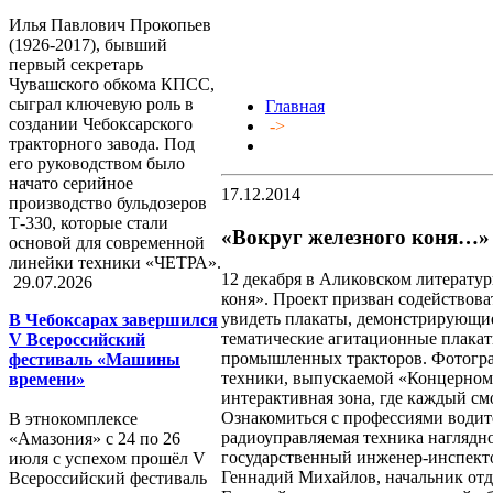
Илья Павлович Прокопьев
(1926-2017), бывший
первый секретарь
Чувашского обкома КПСС,
сыграл ключевую роль в
Главная
создании Чебоксарского
->
тракторного завода. Под
его руководством было
начато серийное
17.12.2014
производство бульдозеров
Т-330, которые стали
«Вокруг железного коня…»
основой для современной
линейки техники «ЧЕТРА».
12 декабря в Аликовском литерату
29.07.2026
коня». Проект призван содействов
увидеть плакаты, демонстрирующие
В Чебоксарах завершился
тематические агитационные плакаты
V Всероссийский
промышленных тракторов. Фотограф
фестиваль «Машины
техники, выпускаемой «Концерном 
времени»
интерактивная зона, где каждый см
Ознакомиться с профессиями водите
В этнокомплексе
радиоуправляемая техника наглядн
«Амазония» с 24 по 26
государственный инженер-инспект
июля с успехом прошёл V
Геннадий Михайлов, начальник отде
Всероссийский фестиваль