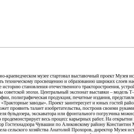
рно-краеведческом музее стартовал выставочный проект Музея и
ать техническому просвещению и образованию широких слоев на
 историю становления отечественного тракторостроения, устро
 советской эпохи. Центральный экспонат выставки – модель Т-
ии, полиграфическая продукция, печатные издания, представле
«Тракторные заводы». Проект заинтересует и юных гостей район
ожет проявить талант изобретательства, построив своими руками
ля бульдозера, экскаватора или фронтального погрузчика можно 
о продемонстрирует весь процесс карьерных работ. На открыти
ор Гостехнадзора Чувашии по Аликовскому району Константин 
ла сельского хозяйства Анатолий Прохоров, директор Музея ист