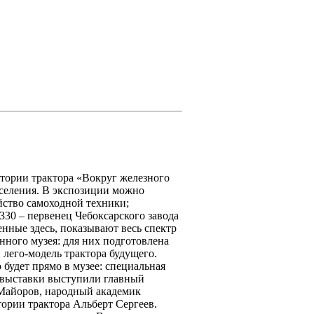
стории трактора «Вокруг железного
селения. В экспозиции можно
йство самоходной техники;
330 – первенец Чебоксарского завода
нные здесь, показывают весь спектр
ного музея: для них подготовлена
 лего-модель трактора будущего.
будет прямо в музее: специальная
и выставки выступили главный
Майоров, народный академик
ории трактора Альберт Сергеев.