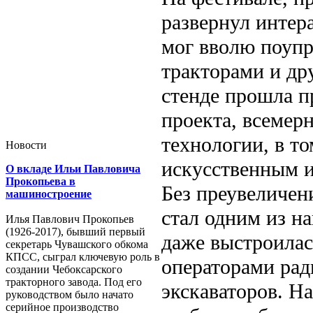
развернул интер
мог вволю поуп
тракторами и др
стенде прошла п
проекта, всеме
технологии, в т
Новости
искусственным и
О вкладе Ильи Павловича
Прокопьева в
Без преувеличен
машиностроение
стал одним из н
Илья Павлович Прокопьев
(1926-2017), бывший первый
даже выстроилас
секретарь Чувашского обкома
КПСС, сыграл ключевую роль в
операторами рад
создании Чебоксарского
тракторного завода. Под его
экскаваторов. На
руководством было начато
серийное производство