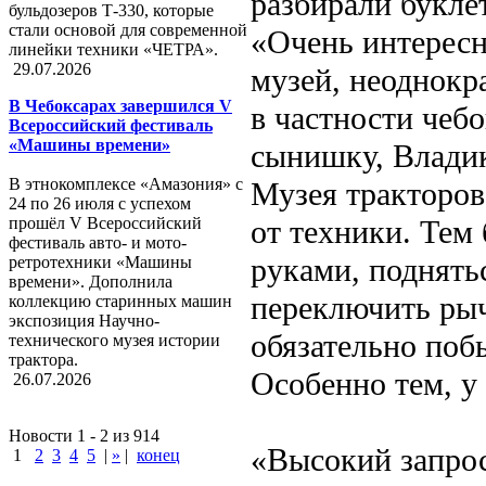
разбирали букле
бульдозеров Т-330, которые
стали основой для современной
«Очень интересн
линейки техники «ЧЕТРА».
29.07.2026
музей, неоднокр
В Чебоксарах завершился V
в частности чеб
Всероссийский фестиваль
«Машины времени»
сынишку, Владик
В этнокомплексе «Амазония» с
Музея тракторов
24 по 26 июля с успехом
прошёл V Всероссийский
от техники. Тем
фестиваль авто- и мото-
руками, поднятьс
ретротехники «Машины
времени». Дополнила
переключить рыч
коллекцию старинных машин
экспозиция Научно-
обязательно поб
технического музея истории
трактора.
Особенно тем, у
26.07.2026
Новости 1 - 2 из 914
«Высокий запрос
1
2
3
4
5
|
»
|
конец