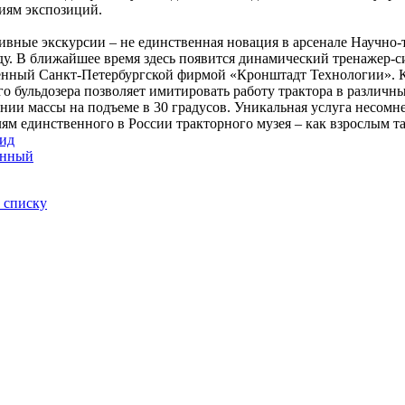
иям экспозиций.
ивные экскурсии – не единственная новация в арсенале Научно-
оду. В ближайшее время здесь появится динамический тренажер-
енный Санкт-Петербургской фирмой «Кронштадт Технологии». К
о бульдозера позволяет имитировать работу трактора в различн
нии массы на подъеме в 30 градусов. Уникальная услуга несомн
ям единственного в России тракторного музея – как взрослым та
 списку