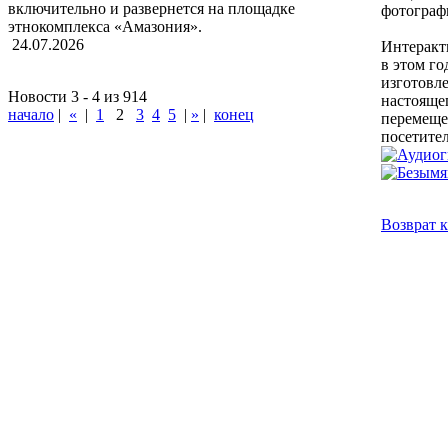
включительно и развернется на площадке
фотограф
этнокомплекса «Амазония».
24.07.2026
Интеракт
в этом г
изготовл
Новости 3 - 4 из 914
настоящег
начало
|
«
|
1
2
3
4
5
|
»
|
конец
перемеще
посетител
Возврат к