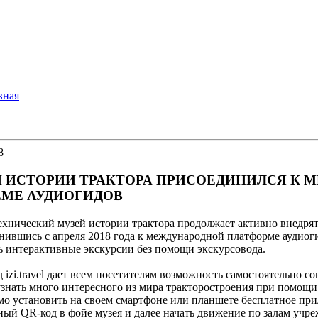
вная
8
 ИСТОРИИ ТРАКТОРА ПРИСОЕДИНИЛСЯ К 
МЕ АУДИОГИДОВ
ехнический музей истории трактора продолжает активно внедря
ившись с апреля 2018 года к международной платформе аудиогид
ь интерактивные экскурсии без помощи экскурсовода.
izi.travel дает всем посетителям возможность самостоятельно 
узнать много интересного из мира тракторостроения при помощи
о установить на своем смартфоне или планшете бесплатное прило
ный QR-код в фойе музея и далее начать движение по залам учре