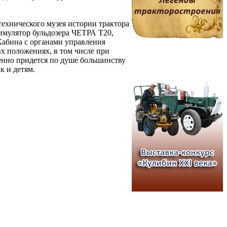
технического музея истории трактора
симулятор бульдозера ЧЕТРА Т20,
абина с органами управления
ых положениях, в том числе при
енно придется по душе большинству
к и детям.