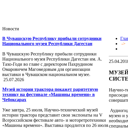
Новости
В Чувашскую Республику прибыли сотрудники
Гла
Национального музея Республики Дагестан
->
В Чувашскую Республику прибыли сотрудники
Национального музея Республики Дагестан им. А.
25.04.201
Тахо-Годи во главе с директором Пахрудином
Омаровичем Магомедовым для организации
МУЗЕЙ
выставки в Чувашском национальном музее.
СИСТЕ
25.07.2026
Музей истории трактора покажет раритетную
Научно-т
технику на фестивале «Машины времени» в
присоедин
Чебоксарах
совершат
Уже завтра, 25 июля, Научно-технический музей
Аудиогид 
истории трактора представит свои экспонаты на V
музею и 
Всероссийском фестивале авто- и моторетротехники
необходим
«Машины времени». Выставка продлится по 26 июля
специаль