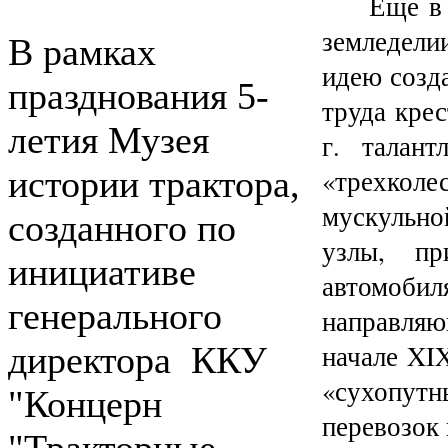
Еще в
земледел
В рамках
идею созд
празднования 5-
труда кре
летия Музея
г. талан
истории трактора,
«трехкол
мускульно
созданного по
узлы, пр
инициативе
автомоби
генерального
направляю
начале XIX
директора ККУ
«сухопут
"Концерн
перевозок 