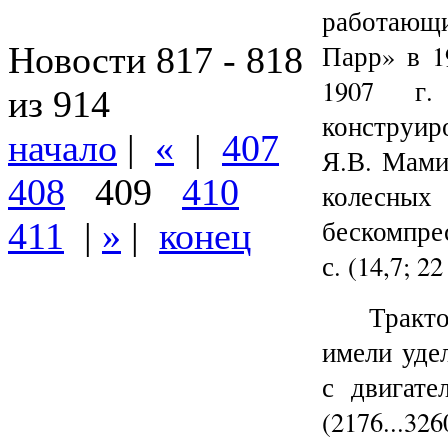
работающи
Парр» в 1
Новости 817 - 818
1907 г.
из 914
конструир
начало
|
«
|
407
Я.В. Мами
408
409
410
колесн
бескомпре
411
|
»
|
конец
с. (14,7; 22
Тракт
имели удел
с двигател
(2176...32