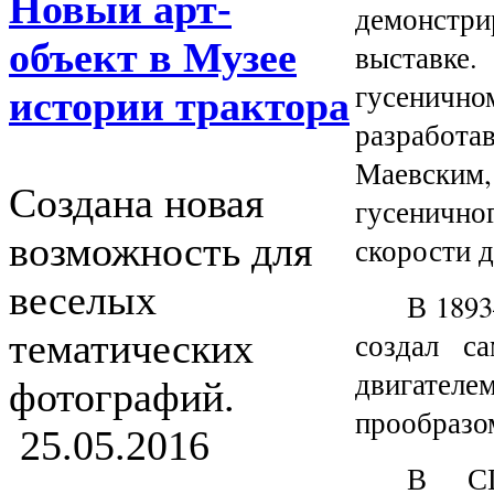
Новый арт-
демонстри
объект в Музее
выставк
гусеничном
истории трактора
разработа
Маевски
Создана новая
гусенично
возможность для
скорости 
веселых
В 1893
тематических
создал с
двигателе
фотографий.
прообразо
25.05.2016
В СШ