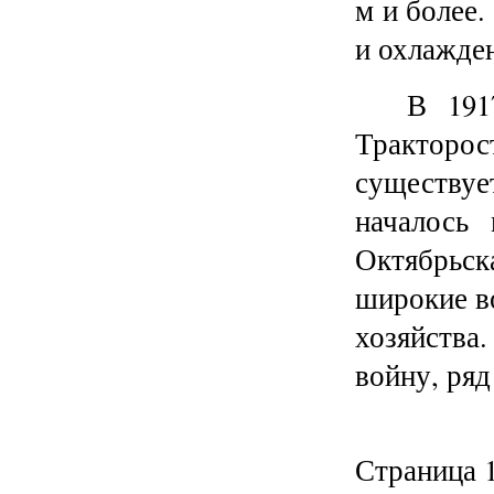
м и более
и охлажде
В 191
Тракторо
существуе
началось 
Октябрьс
широкие в
хозяйства
войну, ряд
Страница 1