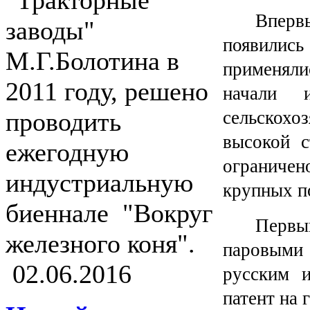
"Тракторные
Вперв
заводы"
появились
М.Г.Болотина в
применялис
2011 году, решено
начали 
сельскохо
проводить
высокой с
ежегодную
ограничен
индустриальную
крупных п
биеннале "Вокруг
Первы
железного коня".
паровыми 
02.06.2016
русским 
патент на 