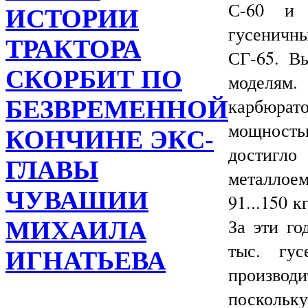
С-60 и 
ИСТОРИИ
гусеничн
ТРАКТОРА
СГ-65. В
СКОРБИТ ПО
моделя
карбюрат
БЕЗВРЕМЕННОЙ
мощностью
КОНЧИНЕ ЭКС-
достигл
ГЛАВЫ
металлоем
ЧУВАШИИ
91...150 к
За эти го
МИХАИЛА
тыс. гус
ИГНАТЬЕВА
произво
посколь