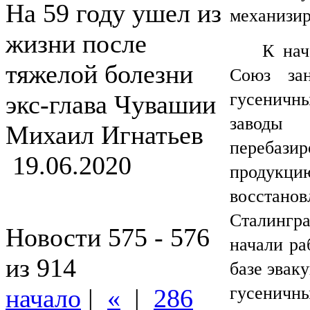
На 59 году ушел из
механизир
жизни после
К нач
тяжелой болезни
Союз за
гусеничны
экс-глава Чувашии
заводы
Михаил Игнатьев
перебаз
19.06.2020
продук
восстано
Сталингр
Новости 575 - 576
начали ра
из 914
базе эвак
гусени
начало
|
«
|
286