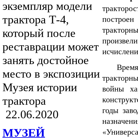
экземпляр модели
тракторос
трактора Т-4,
построен
тракторн
который после
произвел
реставрации может
исчислени
занять достойное
Врем
место в экспозиции
тракторны
Музея истории
войны ха
конструкт
трактора
годы зав
22.06.2020
назначен
«Универс
МУЗЕЙ