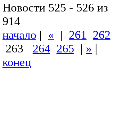
Новости 525 - 526 из
914
начало
|
«
|
261
262
263
264
265
|
»
|
конец