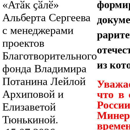
форми
«Атӑк ҫӑлӗ»
Альберта Сергеева
докум
с менеджерами
рари
проектов
отечес
Благотворительного
из кот
фонда Владимира
Потанина Лейлой
Уважа
Архиповой и
что в
Росс
Елизаветой
Минер
Тюнькиной.
времен