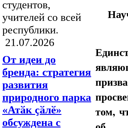
студентов,
Нау
учителей со всей
республики.
21.07.2026
Единс
От идеи до
являю
бренда: стратегия
приз
развития
просв
природного парка
«Атӑк ҫӑлӗ»
том, ч
обсуждена с
об э